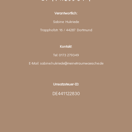
Verantwortlich:
Sabine Hukriede
Trapphofstr. 16 / 44287 Dortmund
Kontakt:
Tel: 0173 279349
E-Mail: sabine.hukriede@meinetraumwaesche.de
Umsatzsteuer-ID:
DE441122830